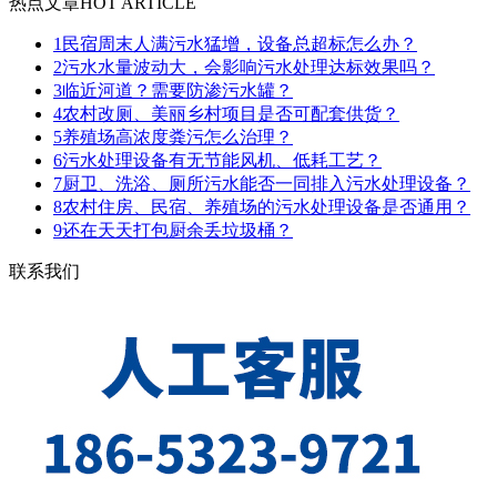
热点文章
HOT ARTICLE
1
民宿周末人满污水猛增，设备总超标怎么办？
2
污水水量波动大，会影响污水处理达标效果吗？
3
临近河道？需要防渗污水罐？
4
农村改厕、美丽乡村项目是否可配套供货？
5
养殖场高浓度粪污怎么治理？
6
污水处理设备有无节能风机、低耗工艺？
7
厨卫、洗浴、厕所污水能否一同排入污水处理设备？
8
农村住房、民宿、养殖场的污水处理设备是否通用？
9
还在天天打包厨余丢垃圾桶？
联系我们