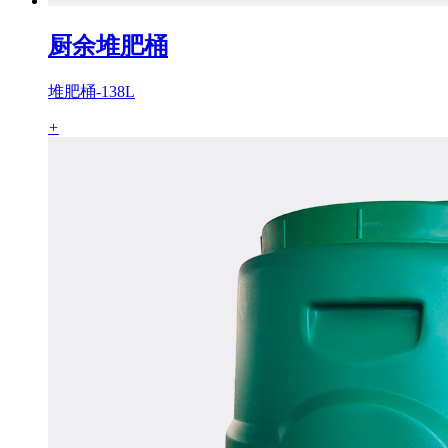
厨余堆肥桶
堆肥桶-138L
+