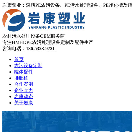
岩康塑业：深耕PE农污设备、PE污水处理设备、PE净化槽及
农村污水处理设备OEM服务商
专注HMHDPE农污处理设备定制及配件生产
咨询电话：
186-5323-9721
首页
农污设备定制
罐体配件
堆肥桶
合作案例
企业实力
岩康动态
关于岩康