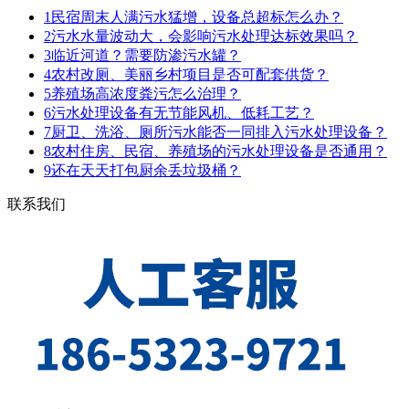
1
民宿周末人满污水猛增，设备总超标怎么办？
2
污水水量波动大，会影响污水处理达标效果吗？
3
临近河道？需要防渗污水罐？
4
农村改厕、美丽乡村项目是否可配套供货？
5
养殖场高浓度粪污怎么治理？
6
污水处理设备有无节能风机、低耗工艺？
7
厨卫、洗浴、厕所污水能否一同排入污水处理设备？
8
农村住房、民宿、养殖场的污水处理设备是否通用？
9
还在天天打包厨余丢垃圾桶？
联系我们