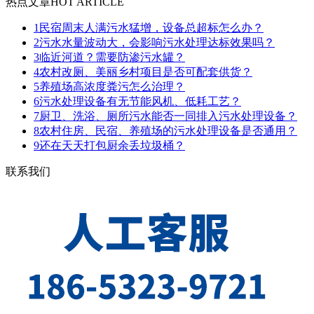
热点文章
HOT ARTICLE
1
民宿周末人满污水猛增，设备总超标怎么办？
2
污水水量波动大，会影响污水处理达标效果吗？
3
临近河道？需要防渗污水罐？
4
农村改厕、美丽乡村项目是否可配套供货？
5
养殖场高浓度粪污怎么治理？
6
污水处理设备有无节能风机、低耗工艺？
7
厨卫、洗浴、厕所污水能否一同排入污水处理设备？
8
农村住房、民宿、养殖场的污水处理设备是否通用？
9
还在天天打包厨余丢垃圾桶？
联系我们