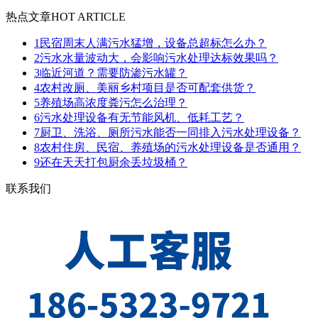
热点文章
HOT ARTICLE
1
民宿周末人满污水猛增，设备总超标怎么办？
2
污水水量波动大，会影响污水处理达标效果吗？
3
临近河道？需要防渗污水罐？
4
农村改厕、美丽乡村项目是否可配套供货？
5
养殖场高浓度粪污怎么治理？
6
污水处理设备有无节能风机、低耗工艺？
7
厨卫、洗浴、厕所污水能否一同排入污水处理设备？
8
农村住房、民宿、养殖场的污水处理设备是否通用？
9
还在天天打包厨余丢垃圾桶？
联系我们