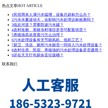
热点文章
HOT ARTICLE
1
民宿周末人满污水猛增，设备总超标怎么办？
2
污水水量波动大，会影响污水处理达标效果吗？
3
临近河道？需要防渗污水罐？
4
农村改厕、美丽乡村项目是否可配套供货？
5
养殖场高浓度粪污怎么治理？
6
污水处理设备有无节能风机、低耗工艺？
7
厨卫、洗浴、厕所污水能否一同排入污水处理设备？
8
农村住房、民宿、养殖场的污水处理设备是否通用？
9
还在天天打包厨余丢垃圾桶？
联系我们