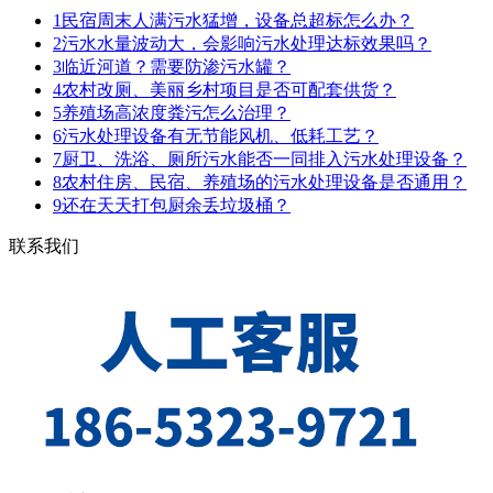
1
民宿周末人满污水猛增，设备总超标怎么办？
2
污水水量波动大，会影响污水处理达标效果吗？
3
临近河道？需要防渗污水罐？
4
农村改厕、美丽乡村项目是否可配套供货？
5
养殖场高浓度粪污怎么治理？
6
污水处理设备有无节能风机、低耗工艺？
7
厨卫、洗浴、厕所污水能否一同排入污水处理设备？
8
农村住房、民宿、养殖场的污水处理设备是否通用？
9
还在天天打包厨余丢垃圾桶？
联系我们