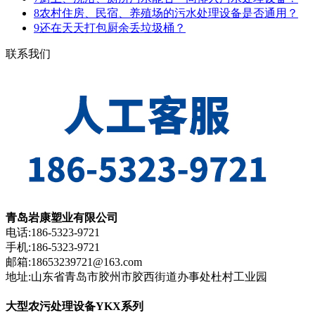
8
农村住房、民宿、养殖场的污水处理设备是否通用？
9
还在天天打包厨余丢垃圾桶？
联系我们
青岛岩康塑业有限公司
电话:186-5323-9721
手机:186-5323-9721
邮箱:18653239721@163.com
地址:山东省青岛市胶州市胶西街道办事处杜村工业园
大型农污处理设备YKX系列