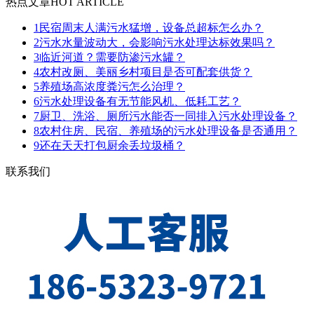
热点文章
HOT ARTICLE
1
民宿周末人满污水猛增，设备总超标怎么办？
2
污水水量波动大，会影响污水处理达标效果吗？
3
临近河道？需要防渗污水罐？
4
农村改厕、美丽乡村项目是否可配套供货？
5
养殖场高浓度粪污怎么治理？
6
污水处理设备有无节能风机、低耗工艺？
7
厨卫、洗浴、厕所污水能否一同排入污水处理设备？
8
农村住房、民宿、养殖场的污水处理设备是否通用？
9
还在天天打包厨余丢垃圾桶？
联系我们