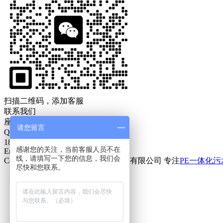
扫描二维码，添加客服
联系我们
座机：186-5323-9721
请您留言
Q Q：18653239721
186-5323-9721
感谢您的关注，当前客服人员不在
Email:18653239721@163.com
线，请填写一下您的信息，我们会
Copyright © 2002-2020 青岛岩康塑业有限公司 专注
PE一体化
尽快和您联系。