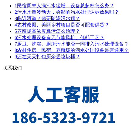
1
民宿周末人满污水猛增，设备总超标怎么办？
2
污水水量波动大，会影响污水处理达标效果吗？
3
临近河道？需要防渗污水罐？
4
农村改厕、美丽乡村项目是否可配套供货？
5
养殖场高浓度粪污怎么治理？
6
污水处理设备有无节能风机、低耗工艺？
7
厨卫、洗浴、厕所污水能否一同排入污水处理设备？
8
农村住房、民宿、养殖场的污水处理设备是否通用？
9
还在天天打包厨余丢垃圾桶？
联系我们