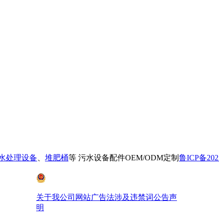
污水处理设备
、
堆肥桶
等 污水设备配件OEM/ODM定制
鲁ICP备202
鲁公网安备 37028102001410号
关于我公司网站广告法涉及违禁词公告声
明