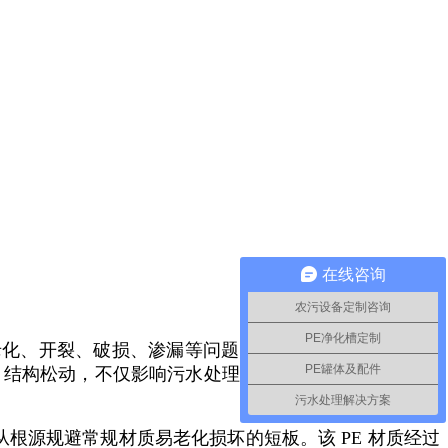
在线咨询
农污设备定制咨询
PE净化槽定制
老化、开裂、破损、渗漏等问题。污水内的腐蚀性化学成
PE罐体及配件
、结构松动，不仅影响污水处理系统稳定运行，还会增加
污水处理解决方案
根源规避常规材质易老化损坏的短板。该 PE 材质经过