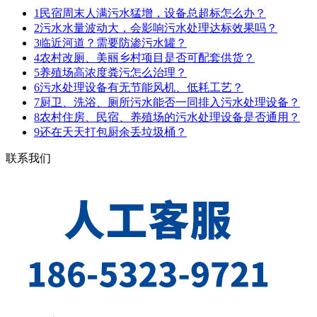
1
民宿周末人满污水猛增，设备总超标怎么办？
2
污水水量波动大，会影响污水处理达标效果吗？
3
临近河道？需要防渗污水罐？
4
农村改厕、美丽乡村项目是否可配套供货？
5
养殖场高浓度粪污怎么治理？
6
污水处理设备有无节能风机、低耗工艺？
7
厨卫、洗浴、厕所污水能否一同排入污水处理设备？
8
农村住房、民宿、养殖场的污水处理设备是否通用？
9
还在天天打包厨余丢垃圾桶？
联系我们