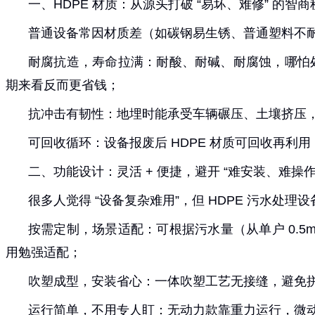
一、HDPE 材质：从源头打破 “易坏、难修” 的智
普通设备常因材质差（如碳钢易生锈、普通塑料不耐腐
耐腐抗造，寿命拉满：耐酸、耐碱、耐腐蚀，哪怕处理
期来看反而更省钱；
抗冲击有韧性：地埋时能承受车辆碾压、土壤挤压
可回收循环：设备报废后 HDPE 材质可回收再利
二、功能设计：灵活 + 便捷，避开 “难安装、难操作
很多人觉得 “设备复杂难用”，但 HDPE 污水处
按需定制，场景适配：可根据污水量（从单户 0.5m
用勉强适配；
吹塑成型，安装省心：一体吹塑工艺无接缝，避免拼接
运行简单，不用专人盯：无动力款靠重力运行，微