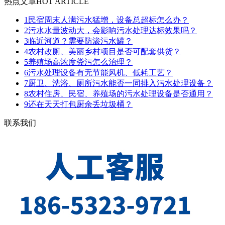
热点文章
HOT ARTICLE
1
民宿周末人满污水猛增，设备总超标怎么办？
2
污水水量波动大，会影响污水处理达标效果吗？
3
临近河道？需要防渗污水罐？
4
农村改厕、美丽乡村项目是否可配套供货？
5
养殖场高浓度粪污怎么治理？
6
污水处理设备有无节能风机、低耗工艺？
7
厨卫、洗浴、厕所污水能否一同排入污水处理设备？
8
农村住房、民宿、养殖场的污水处理设备是否通用？
9
还在天天打包厨余丢垃圾桶？
联系我们