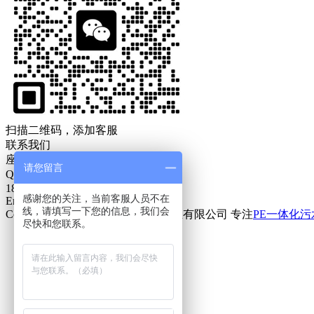
扫描二维码，添加客服
联系我们
座机：186-5323-9721
请您留言
Q Q：18653239721
186-5323-9721
感谢您的关注，当前客服人员不在
Email:18653239721@163.com
线，请填写一下您的信息，我们会
Copyright © 2002-2020 青岛岩康塑业有限公司 专注
PE一体化
尽快和您联系。