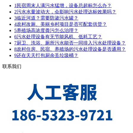
1
民宿周末人满污水猛增，设备总超标怎么办？
2
污水水量波动大，会影响污水处理达标效果吗？
3
临近河道？需要防渗污水罐？
4
农村改厕、美丽乡村项目是否可配套供货？
5
养殖场高浓度粪污怎么治理？
6
污水处理设备有无节能风机、低耗工艺？
7
厨卫、洗浴、厕所污水能否一同排入污水处理设备？
8
农村住房、民宿、养殖场的污水处理设备是否通用？
9
还在天天打包厨余丢垃圾桶？
联系我们