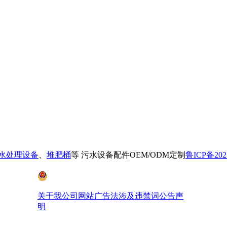
污水处理设备
、
堆肥桶
等 污水设备配件OEM/ODM定制
鲁ICP备202
鲁公网安备 37028102001410号
关于我公司网站广告法涉及违禁词公告声
明