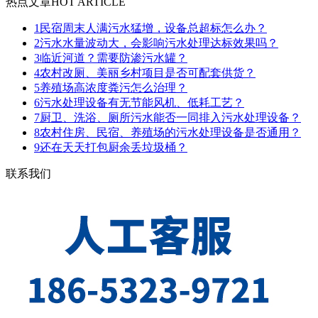
热点文章
HOT ARTICLE
1
民宿周末人满污水猛增，设备总超标怎么办？
2
污水水量波动大，会影响污水处理达标效果吗？
3
临近河道？需要防渗污水罐？
4
农村改厕、美丽乡村项目是否可配套供货？
5
养殖场高浓度粪污怎么治理？
6
污水处理设备有无节能风机、低耗工艺？
7
厨卫、洗浴、厕所污水能否一同排入污水处理设备？
8
农村住房、民宿、养殖场的污水处理设备是否通用？
9
还在天天打包厨余丢垃圾桶？
联系我们