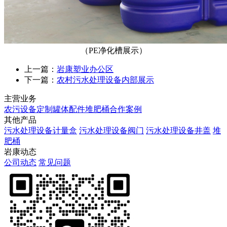
（PE净化槽展示）
上一篇：
岩康塑业办公区
下一篇：
农村污水处理设备内部展示
主营业务
农污设备定制
罐体配件
堆肥桶
合作案例
其他产品
污水处理设备计量盒
污水处理设备阀门
污水处理设备井盖
堆
肥桶
岩康动态
公司动态
常见问题