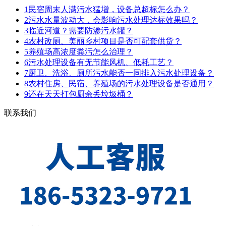
1
民宿周末人满污水猛增，设备总超标怎么办？
2
污水水量波动大，会影响污水处理达标效果吗？
3
临近河道？需要防渗污水罐？
4
农村改厕、美丽乡村项目是否可配套供货？
5
养殖场高浓度粪污怎么治理？
6
污水处理设备有无节能风机、低耗工艺？
7
厨卫、洗浴、厕所污水能否一同排入污水处理设备？
8
农村住房、民宿、养殖场的污水处理设备是否通用？
9
还在天天打包厨余丢垃圾桶？
联系我们